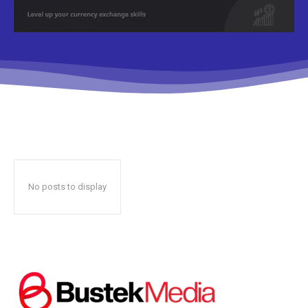
Don't miss
out!
Sing up for our newsletter
to stay in the loop.
No posts to display
SUBSCRIBE