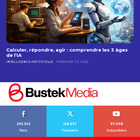
Calculer, répondre, agir : comprendre les 3 âges
de l’IA
INTELLIGENCE ARTIFICIELLE
FEBRUARY 23, 2026
255,324
128,657
97,058
Fans
Followers
Subscribers