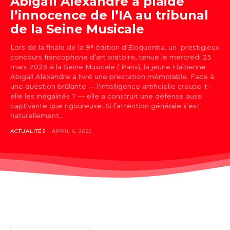
Abigaïl Alexandre a plaidé
l’innocence de l’IA au tribunal
de la Seine Musicale
Lors de la finale de la 9ᵉ édition d’Eloquentia, un prestigieux
concours francophone d’art oratoire, tenue le mercredi 25
mars 2026 à la Seine Musicale ( Paris), la jeune Haïtienne
Abigaïl Alexandre a livré une prestation mémorable. Face à
une question brûlante — l’intelligence artificielle creuse-t-
elle les inégalités ? — elle a construit une défense aussi
captivante que rigoureuse. Si l’attention générale s’est
naturellement...
Don't miss
ACTUALITÉS
APRIL 6, 2026
out!
Sing up for our newsletter
to stay in the loop.
SUBSCRIBE