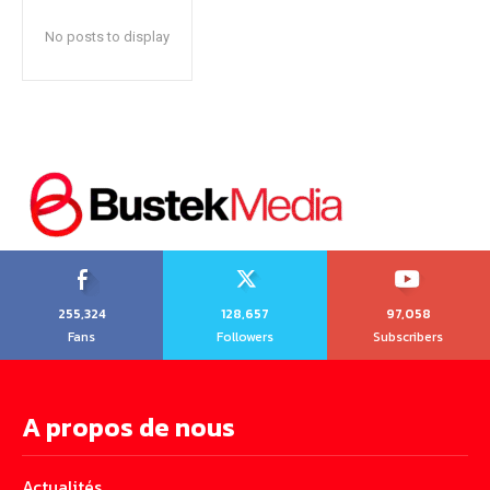
No posts to display
255,324
128,657
97,058
Fans
Followers
Subscribers
A propos de nous
Actualités