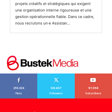
projets créatifs et stratégiques qui exigent
une organisation interne rigoureuse et une
Don't miss
gestion opérationnelle fiable. Dans ce cadre,
nous recrutons un·e Assistan...
out!
Sing up for our newsletter
to stay in the loop.
SUBSCRIBE
255,324
128,657
97,058
Fans
Followers
Subscribers