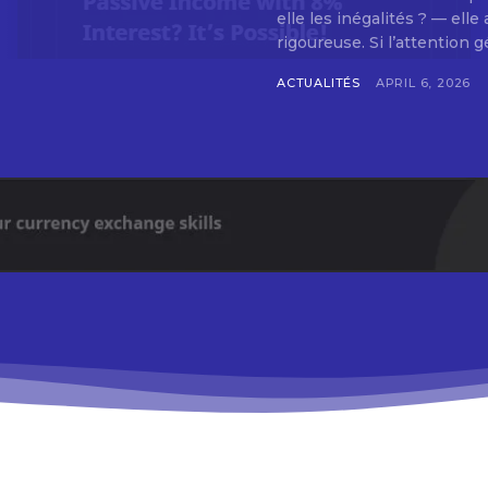
elle les inégalités ? — ell
rigoureuse. Si l’attention g
ACTUALITÉS
APRIL 6, 2026
Don't miss out!
Sing up for our newsletter to stay in the loop
SUBSCRIB