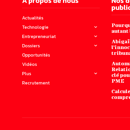
A propos de nous
Nos d
publi
Actualités
Pourquo
Technologie
autant 
Entrepreneuriat
Abigaï
Dossiers
l’innoc
tribuna
Opportunités
Automa
Vidéos
Relatio
Plus
clé pou
PME
Recrutement
Calcule
compren