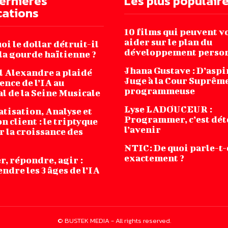
ernières
Les plus populair
cations
10 films qui peuvent v
aider sur le plan du
i le dollar détruit-il
développement perso
la gourde haïtienne ?
Jhana‌ ‌Gustave‌ ‌:‌ ‌D’asp
l Alexandre a plaidé
‌Juge‌ ‌à‌ ‌la‌ ‌Cour‌ ‌Suprême‌
ence de l’IA au
‌programmeuse ‌
l de la Seine Musicale
Lyse LADOUCEUR :
tisation, Analyse et
Programmer, c’est dét
n client : le triptyque
l’avenir
r la croissance des
NTIC: De quoi parle-t
exactement ?
r, répondre, agir :
dre les 3 âges de l’IA
© BUSTEK MEDIA - All rights reserved.