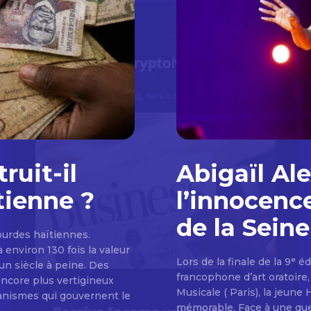
ruit-il
Abigaïl Al
tienne ?
l’innocence
de la Sein
gourdes haïtiennes.
environ 130 fois la valeur
Lors de la finale de la 9ᵉ 
un siècle à peine. Des
francophone d’art oratoire
encore plus vertigineux
Musicale ( Paris), la jeune
canismes qui gouvernent le
mémorable. Face à une quest