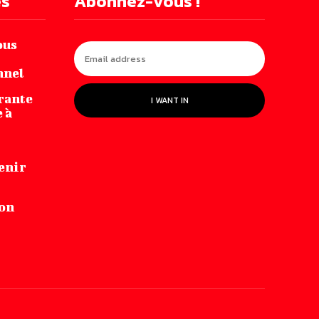
es
Abonnez-vous !
ous
nnel
irante‌
I WANT IN
 ‌à
enir
-on