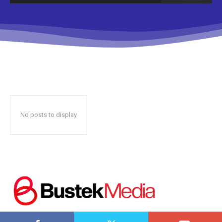
Don't miss
out!
Sing up for our newsletter
to stay in the loop.
No posts to display
SUBSCRIBE