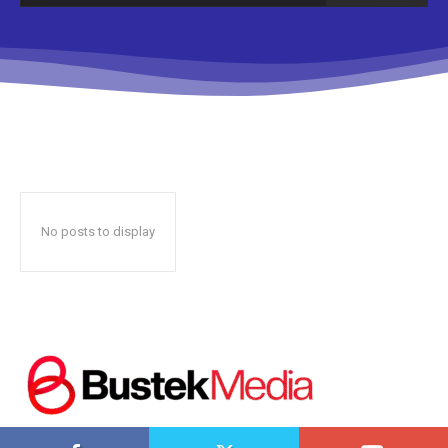
Don't miss
out!
Sing up for our newsletter
to stay in the loop.
No posts to display
SUBSCRIBE