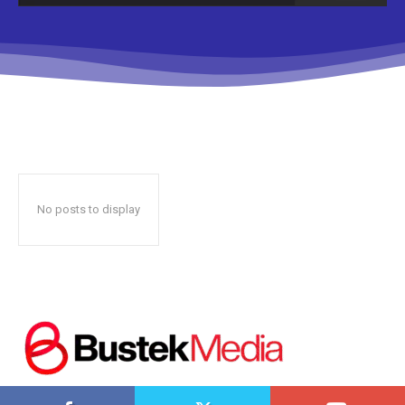
Don't miss
out!
Sing up for our newsletter
to stay in the loop.
No posts to display
SUBSCRIBE