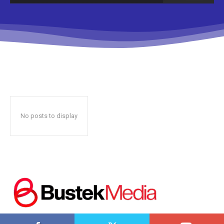
Don't miss
out!
Sing up for our newsletter
to stay in the loop.
No posts to display
SUBSCRIBE