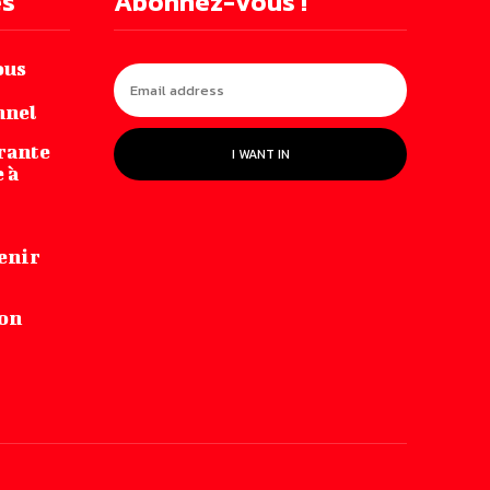
es
Abonnez-vous !
ous
nnel
irante‌
I WANT IN
 ‌à
enir
-on