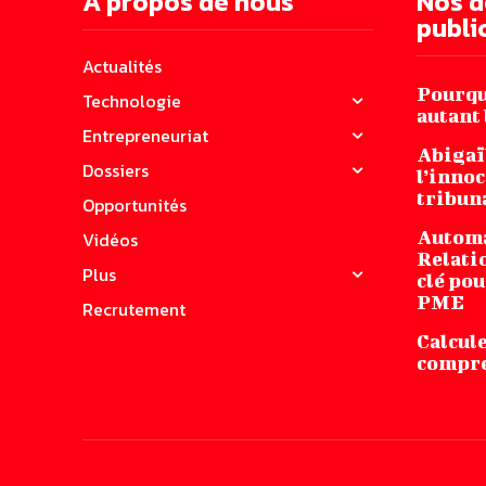
A propos de nous
Nos d
publi
Actualités
Pourquo
Technologie
autant 
Entrepreneuriat
Abigaï
Dossiers
l’innoc
tribuna
Opportunités
Automa
Vidéos
Relatio
Plus
clé pou
PME
Recrutement
Calcule
compren