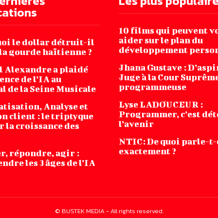
ernières
Les plus populair
cations
10 films qui peuvent v
aider sur le plan du
i le dollar détruit-il
développement perso
la gourde haïtienne ?
Jhana‌ ‌Gustave‌ ‌:‌ ‌D’asp
l Alexandre a plaidé
‌Juge‌ ‌à‌ ‌la‌ ‌Cour‌ ‌Suprême‌
ence de l’IA au
‌programmeuse ‌
l de la Seine Musicale
Lyse LADOUCEUR :
tisation, Analyse et
Programmer, c’est dét
n client : le triptyque
l’avenir
r la croissance des
NTIC: De quoi parle-t
exactement ?
r, répondre, agir :
dre les 3 âges de l’IA
© BUSTEK MEDIA - All rights reserved.