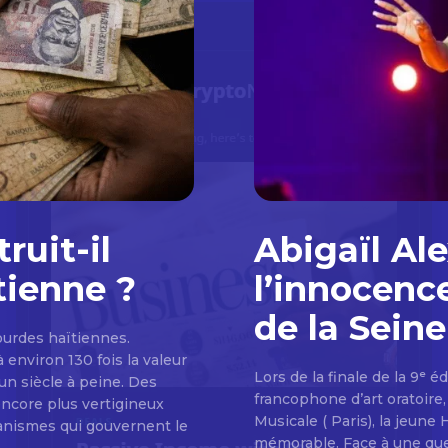
ruit-il
Abigaïl Al
tienne ?
l’innocence
de la Sein
gourdes haïtiennes.
environ 130 fois la valeur
Lors de la finale de la 9ᵉ 
un siècle à peine. Des
francophone d’art oratoire
encore plus vertigineux
Musicale ( Paris), la jeune
canismes qui gouvernent le
mémorable. Face à une quest