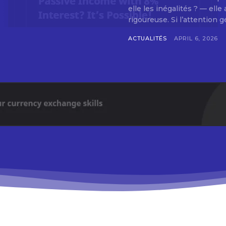
elle les inégalités ? — ell
rigoureuse. Si l’attention g
ACTUALITÉS
APRIL 6, 2026
Don't miss out!
Sing up for our newsletter to stay in the loop
SUBSCRIB