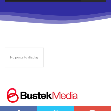
Don't miss
out!
Sing up for our newsletter
to stay in the loop.
No posts to display
SUBSCRIBE