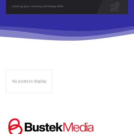
Don't miss
out!
Sing up for our newsletter
to stay in the loop.
No posts to display
SUBSCRIBE