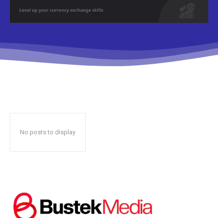
Don't miss
out!
Sing up for our newsletter
to stay in the loop.
No posts to display
SUBSCRIBE