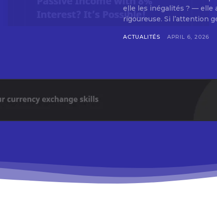
elle les inégalités ? — ell
rigoureuse. Si l’attention g
ACTUALITÉS
APRIL 6, 2026
Don't miss out!
Sing up for our newsletter to stay in the loop
SUBSCRIB