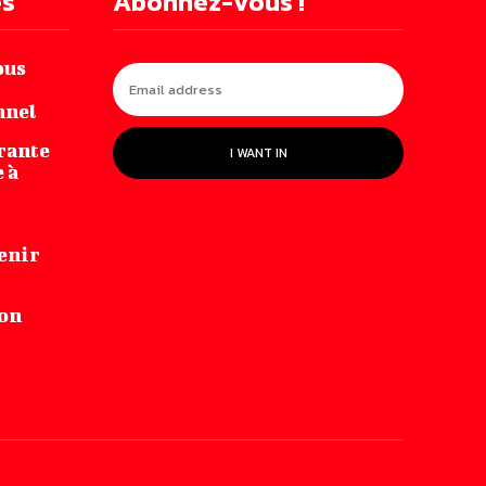
es
Abonnez-vous !
ous
nnel
irante‌
I WANT IN
 ‌à
enir
-on