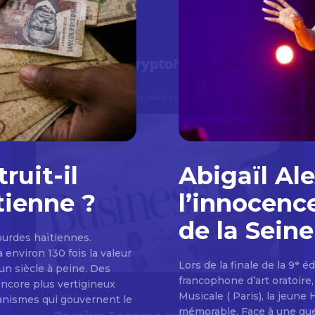
ruit-il
Abigaïl Al
tienne ?
l’innocence
de la Sein
gourdes haïtiennes.
environ 130 fois la valeur
Lors de la finale de la 9ᵉ 
un siècle à peine. Des
francophone d’art oratoire
encore plus vertigineux
Musicale ( Paris), la jeune
canismes qui gouvernent le
mémorable. Face à une quest