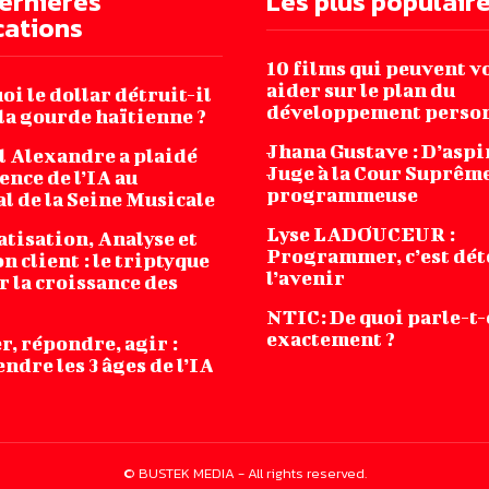
ernières
Les plus populair
cations
10 films qui peuvent v
aider sur le plan du
i le dollar détruit-il
développement perso
la gourde haïtienne ?
Jhana‌ ‌Gustave‌ ‌:‌ ‌D’asp
l Alexandre a plaidé
‌Juge‌ ‌à‌ ‌la‌ ‌Cour‌ ‌Suprême‌
ence de l’IA au
‌programmeuse ‌
l de la Seine Musicale
Lyse LADOUCEUR :
tisation, Analyse et
Programmer, c’est dét
n client : le triptyque
l’avenir
r la croissance des
NTIC: De quoi parle-t
exactement ?
r, répondre, agir :
dre les 3 âges de l’IA
© BUSTEK MEDIA - All rights reserved.