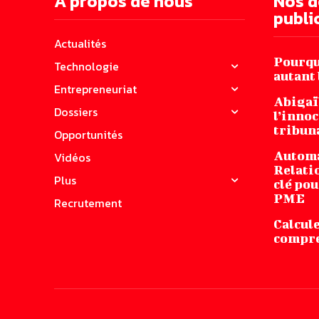
A propos de nous
Nos d
publi
Actualités
Pourquo
Technologie
autant 
Entrepreneuriat
Abigaï
Dossiers
l’innoc
tribuna
Opportunités
Automa
Vidéos
Relatio
Plus
clé pou
PME
Recrutement
Calcule
compren