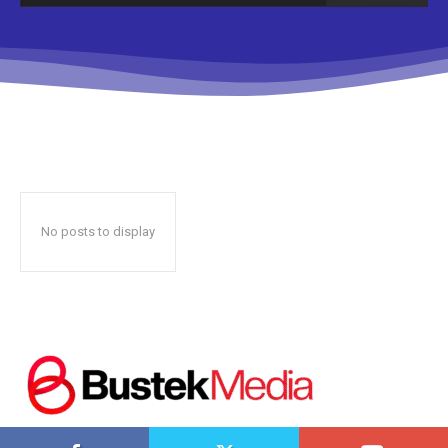
Don't miss
out!
Sing up for our newsletter
to stay in the loop.
No posts to display
SUBSCRIBE