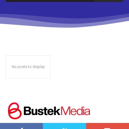
Don't miss
out!
Sing up for our newsletter
to stay in the loop.
No posts to display
SUBSCRIBE