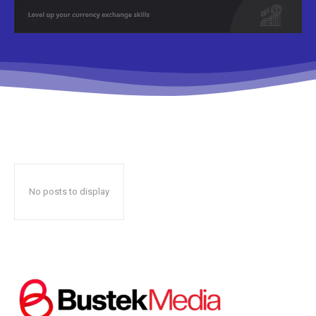
Don't miss
out!
Sing up for our newsletter
to stay in the loop.
No posts to display
SUBSCRIBE