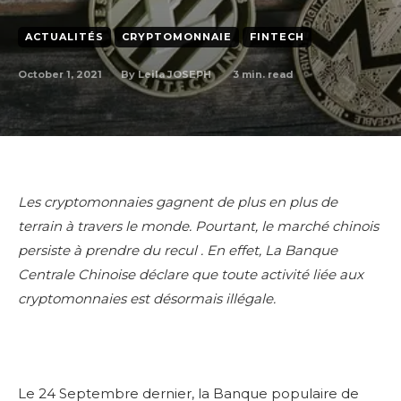
ACTUALITÉS
CRYPTOMONNAIE
FINTECH
October 1, 2021
3
min. read
By
Leila JOSEPH
Les cryptomonnaies gagnent de plus en plus de
terrain
à
travers le monde. Pourtant, le marché chinois
persiste
à
prendre du recul . En effet, La Banque
Centrale Chinoise d
é
clare que toute activit
é
li
é
e aux
cryptomonnaies est d
é
sormais ill
é
gale.
Le 24 Septembre dernier, la Banque populaire de