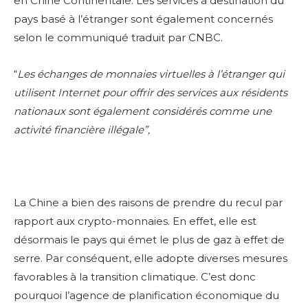
en Chine Continentale. Les services à destination du
pays basé à l’étranger sont également concernés
selon le communiqué traduit par CNBC.
“
Les
é
changes de monnaies virtuelles
à
l’
é
tranger qui
utilisent Internet pour offrir des services aux r
é
sidents
nationaux sont
é
galement consid
é
r
é
s comme une
activit
é
financi
è
re ill
é
gale”,
La Chine a bien des raisons de prendre du recul par
rapport aux crypto-monnaies. En effet, elle est
désormais le pays qui émet le plus de gaz à effet de
serre. Par conséquent, elle adopte diverses mesures
favorables à la transition climatique. C’est donc
pourquoi l’agence de planification économique du