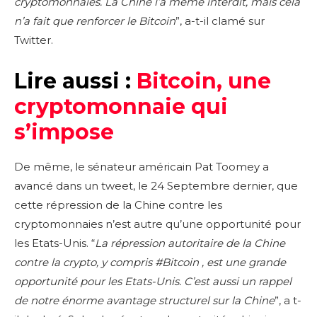
cryptomonnaies. La Chine l’a m
ê
me interdit, mais cela
n’a fait que renforcer le Bitcoin
”, a-t-il clamé sur
Twitter.
Lire aussi :
Bitcoin, une
cryptomonnaie qui
s’impose
Don't miss
out!
De même, le sénateur américain Pat Toomey a
avancé dans un tweet, le 24 Septembre dernier, que
Sing up for our newsletter
to stay in the loop.
cette répression de la Chine contre les
cryptomonnaies n’est autre qu’une opportunité pour
les Etats-Unis. “
La r
é
pression autoritaire de la Chine
SUBSCRIBE
contre la crypto, y compris #Bitcoin , est une grande
opportunit
é
pour les Etats-Unis. C’est aussi un rappel
de notre
é
norme avantage structurel sur la Chine
”, a t-