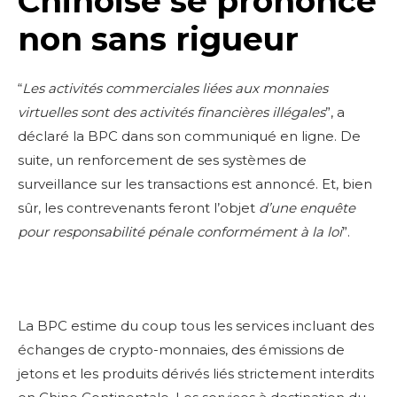
Chinoise se prononce
non sans rigueur
“
Les activit
é
s commerciales li
é
es aux monnaies
virtuelles sont des activit
é
s financi
è
res ill
é
gales
”, a
déclaré la BPC dans son communiqué en ligne. De
suite, un renforcement de ses systèmes de
surveillance sur les transactions est annoncé. Et, bien
sûr, les contrevenants feront l’objet
d’une enqu
ê
te
pour responsabilit
é
p
é
nale conform
é
ment
à
la loi
”.
La BPC estime du coup tous les services incluant des
échanges de crypto-monnaies, des émissions de
jetons et les produits dérivés liés strictement interdits