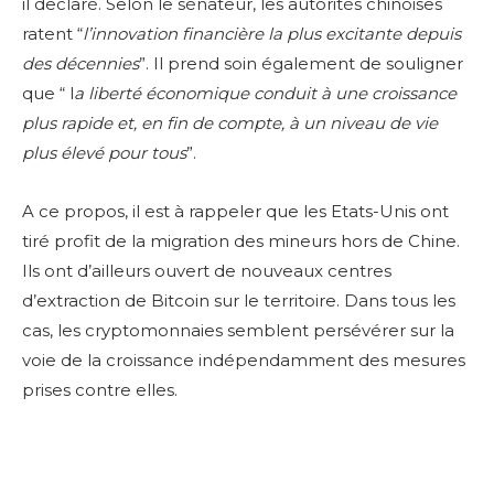
il declaré. Selon le sénateur, les autorités chinoises
ratent “
l’innovation financi
è
re la plus excitante depuis
des d
é
cennies
”. Il prend soin également de souligner
que “ l
a liberté économique conduit
à
une croissance
plus rapide et, en fin de compte,
à
un niveau de vie
plus
é
lev
é
pour tous
”.
A ce propos, il est à rappeler que les Etats-Unis ont
tiré profit de la migration des mineurs hors de Chine.
Ils ont d’ailleurs ouvert de nouveaux centres
d’extraction de Bitcoin sur le territoire. Dans tous les
cas, les cryptomonnaies semblent persévérer sur la
voie de la croissance indépendamment des mesures
prises contre elles.