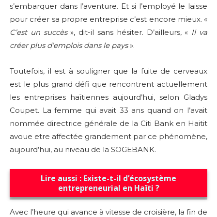
s’embarquer dans l’aventure. Et si l’employé le laisse
out!
pour créer sa propre entreprise c’est encore mieux. «
C’est un succès
», dit-il sans hésiter.
D’ailleurs, «
Il va
Sing up for our newsletter
to stay in the loop.
créer plus d’emplois dans le pays
».
Toutefois, il est à souligner que la fuite de cerveaux
SUBSCRIBE
est le plus grand défi que rencontrent actuellement
les entreprises haïtiennes aujourd’hui, selon Gladys
Coupet. La femme qui avait 33 ans quand on l’avait
nommée directrice générale de la Citi Bank en Haitit
avoue etre affectée grandement par ce phénomène,
aujourd’hui, au niveau de la SOGEBANK.
Lire aussi :
Existe-t-il d’écosystème
entrepreneurial en Haïti ?
Avec l’heure qui avance à vitesse de croisière, la fin de