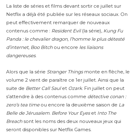
La liste de séries et films devant sortir ce juillet sur
Netflix a déjà été publiée sur les réseaux sociaux. On
peut effectivement remarquer de nouveaux
contenus comme :
Resident Evil
(la série),
Kung Fu
Panda : le chevalier dragon, l’homme le plus détesté
d’internet, Boo Bitch
ou encore
les liaisons
dangereuses
.
Alors que la série
Stranger Things
monte en flèche, le
volume 2 vient de paraître ce 1
er
juillet. Ainsi que la
suite de
Better Call Saul
et
Ozark
. Fin juillet on peut
s’attendre à des contenus comme
détective conan :
zero’s tea time
ou encore la deuxième saison de
La
Belle de Jérusalem
.
Before Your Eyes
et
Into The
Breach
sont les noms des deux nouveaux jeux qui
seront disponibles sur Netflix Games.