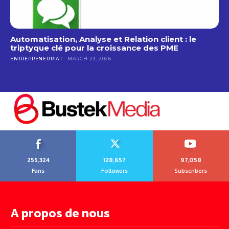
Automatisation, Analyse et Relation client : le
triptyque clé pour la croissance des PME
ENTREPRENEURIAT
MARCH 23, 2026
255,324
128,657
97,058
Fans
Followers
Subscribers
A propos de nous